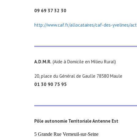
09
69 37 32 30
http://www.caf.fr/allocataires/caf-des-yvelines/act
A.D.M.R.
(Aide à Domicile en Milieu Rural)
20, place du Général de Gaulle 78580 Maule
01 30 90 75 95
Pôle autonomie Territoriale
Antenne Est
5 Grande Rue Verneuil-sur-Seine