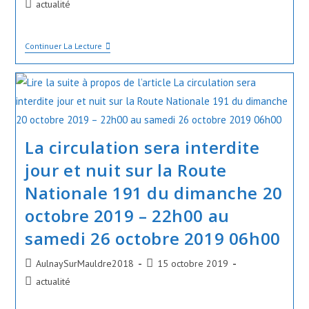
de
publiée :
Post
actualité
la
category:
publication :
Plannings
Continuer La Lecture
D’
Activités
Des
Vacances
De
La
Toussaint
2019
La circulation sera interdite
jour et nuit sur la Route
Nationale 191 du dimanche 20
octobre 2019 – 22h00 au
samedi 26 octobre 2019 06h00
Auteur/autrice
Publication
AulnaySurMauldre2018
15 octobre 2019
de
publiée :
Post
actualité
la
category:
publication :