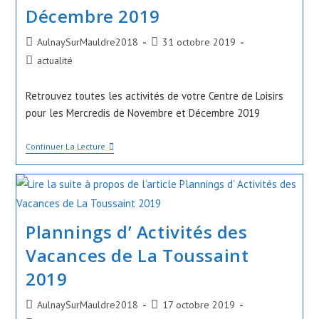
Décembre 2019
Auteur/autrice
Publication
AulnaySurMauldre2018
31 octobre 2019
de
publiée :
Post
actualité
la
category:
publication :
Retrouvez toutes les activités de votre Centre de Loisirs
pour les Mercredis de Novembre et Décembre 2019
Plannings
Continuer La Lecture
D’Activités
Des
Mercredis
De
Novembre
Et
Plannings d’ Activités des
Décembre
2019
Vacances de La Toussaint
2019
Auteur/autrice
Publication
AulnaySurMauldre2018
17 octobre 2019