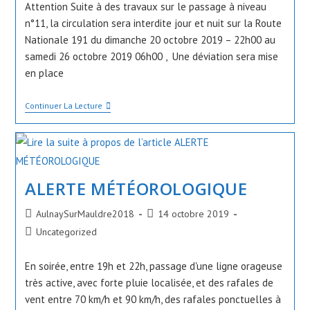
Attention Suite à des travaux sur le passage à niveau
n°11, la circulation sera interdite jour et nuit sur la Route
Nationale 191 du dimanche 20 octobre 2019 – 22h00 au
samedi 26 octobre 2019 06h00 , Une déviation sera mise
en place
La
Continuer La Lecture
Circulation
Sera
Interdite
Jour
Et
Nuit
ALERTE MÉTÉOROLOGIQUE
Sur
La
Route
Auteur/autrice
Publication
AulnaySurMauldre2018
14 octobre 2019
Nationale
de
191
publiée :
Post
Uncategorized
Du
la
category:
Dimanche
publication :
20
En soirée, entre 19h et 22h, passage d'une ligne orageuse
Octobre
très active, avec forte pluie localisée, et des rafales de
2019
–
vent entre 70 km/h et 90 km/h, des rafales ponctuelles à
22h00