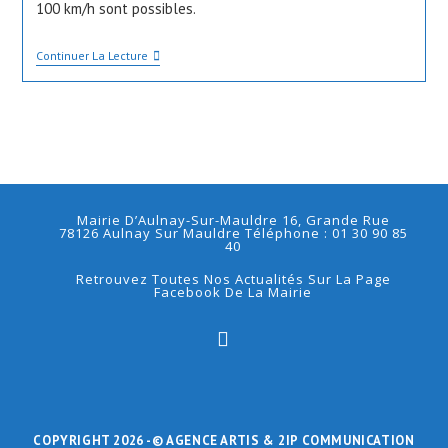
100 km/h sont possibles.
Au
Samedi
26
ALERTE
Continuer La Lecture
Octobre
MÉTÉOROLOGIQUE
2019
06h00
Mairie D’Aulnay-Sur-Mauldre 16, Grande Rue
78126 Aulnay Sur Mauldre Téléphone : 01 30 90 85
40
Retrouvez Toutes Nos Actualités Sur La Page
Facebook De La Mairie
S’ouvre
dans
un
nouvel
onglet
COPYRIGHT 2026 -
© AGENCE ARTIS
& 2IP COMMUNICATION