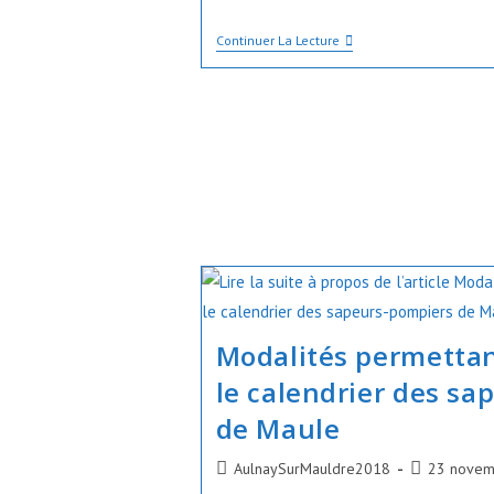
ALERTE
Continuer La Lecture
VENTS
VIOLENTS
Modalités permettan
le calendrier des s
de Maule
Auteur/autrice
Publication
AulnaySurMauldre2018
23 novem
de
publiée :