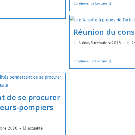
Réunion
publication :
Continuer La Lecture
Du
Conseil
D’administration
Du
CCAS
Réunion du cons
Auteur/autrice
Publ
AulnaySurMauldre2018
2
de
publi
la
Réunion
publication :
Continuer La Lecture
Du
Conseil
Municipal
t de se procurer
apeurs-pompiers
Post
bre 2020
actualité
category: