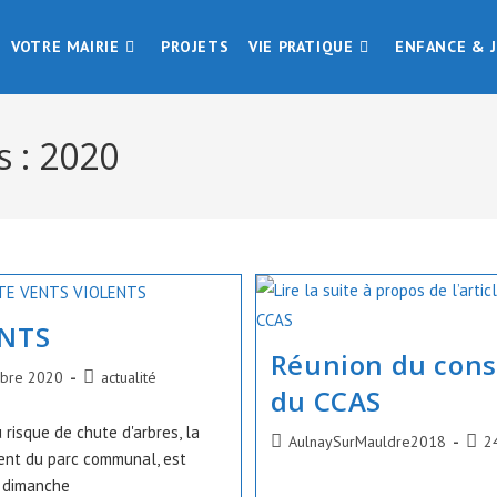
VOTRE MAIRIE
PROJETS
VIE PRATIQUE
ENFANCE & 
s : 2020
ENTS
Réunion du conse
Post
bre 2020
actualité
du CCAS
category:
 risque de chute d'arbres, la
Auteur/autrice
Publ
AulnaySurMauldre2018
2
ent du parc communal, est
de
publi
n dimanche
la