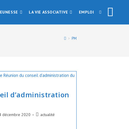
JEUNESSE
LA VIE ASSOCIATIVE
EMPLOI
TOGGLE
WEBSITE
>
PM
SEARCH
il d’administration
ication
Post
4 décembre 2020
actualité
ée :
category: