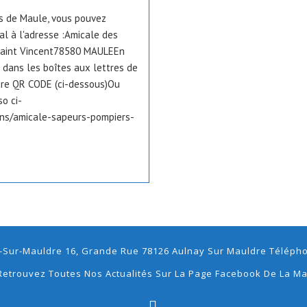
s de Maule, vous pouvez
al à l'adresse :Amicale des
saint Vincent78580 MAULEEn
 dans les boîtes aux lettres de
tre QR CODE (ci-dessous)Ou
o ci-
ns/amicale-sapeurs-pompiers-
-Sur-Mauldre 16, Grande Rue 78126 Aulnay Sur Mauldre Téléphon
Retrouvez Toutes Nos Actualités Sur La Page Facebook De La Ma