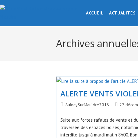
Skip
to
ACCUEIL
ACTUALITÉS
content
Archives annuelle
ALERTE VENTS VIOL
Auteur/autrice
Publication
AulnaySurMauldre2018
27 décem
de
publiée :
la
Suite aux fortes rafales de vents et du
publication :
traversée des espaces boisés, notamm
interdite jusqu'à mardi matin 8h00. Bo