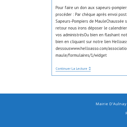
la
Pour faire un don aux sapeurs-pompier
publication :
procéder : Par chèque après envoi post
Sapeurs-Pompiers de MauleChaussée 
retour nous irons déposer le calendrier
vos administrésOu bien en flashant no
bien en cliquant sur notre lien Helloass
dessouswww.helloasso.com/associatio
maule/formulaires/1/widget
Modalités
Continuer La Lecture
Permettant
De
Se
Procurer
Le
Calendrier
Des
Mairie D’Aulnay
Sapeurs-
Pompiers
De
Maule