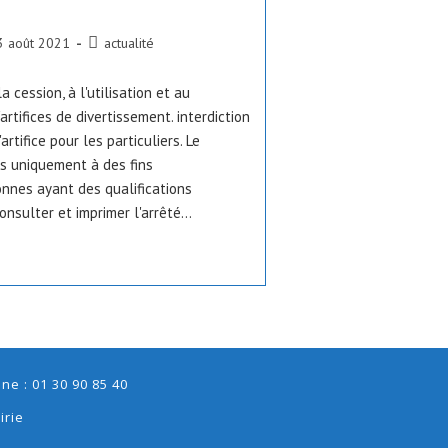
ication
Post
3 août 2021
actualité
ée :
category:
a cession, à l'utilisation et au
artifices de divertissement. interdiction
artifice pour les particuliers. Le
és uniquement à des fins
onnes ayant des qualifications
consulter et imprimer l'arrêté…
e : 01 30 90 85 40
irie