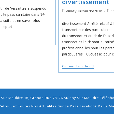
divertissement
category:
atif de Versailles a suspendu
Auteur/autrice
Publ
AulnaySurMauldre2018
1
t le pass sanitaire dans 14
de
publi
a suite et en savoir plus
la
divertissement Arrêté relatif à l
 complet
publication :
transport par des particuliers d'
du transport et du tir de feux d'
transport et le tir sont autoris
professionnelles pour les pers
particulières. Cliquez ici pour 
Arrêté
Continuer La Lecture
Relatif
À
La
Cession,
À
L’utilisation
Et
-Sur-Mauldre 16, Grande Rue 78126 Aulnay Sur Mauldre Téléphon
Au
Transport
Retrouvez Toutes Nos Actualités Sur La Page Facebook De La Ma
Par
Des