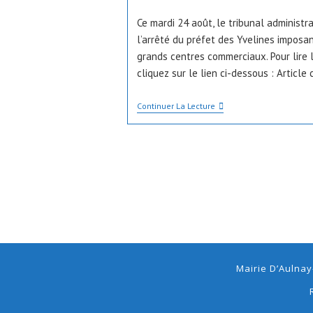
de
publiée :
la
Ce mardi 24 août, le tribunal administr
publication :
l’arrêté du préfet des Yvelines imposan
grands centres commerciaux. Pour lire l
cliquez sur le lien ci-dessous : Article
Yvelines.
Continuer La Lecture
Pass
Sanitaire
Dans
Les
Centres
Commerciaux
:
La
Justice
Suspend
L’arrêté
Du
Préfet
Mairie D’Aulnay