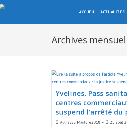
Skip
to
ACCUEIL
ACTUALITÉS
content
Archives mensuell
Yvelines. Pass sanita
centres commerciaux 
suspend l’arrêté du 
Auteur/autrice
Publication
AulnaySurMauldre2018
25 août 