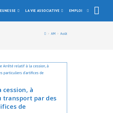
JEUNESSE
LA VIE ASSOCIATIVE
EMPLOI
TOGGLE
WEBSITE
>
AM
>
Août
SEARCH
a cession, à
au transport par des
tifices de