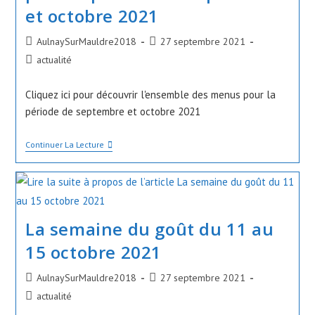
et octobre 2021
Auteur/autrice
Publication
AulnaySurMauldre2018
27 septembre 2021
de
publiée :
Post
actualité
la
category:
publication :
Cliquez ici pour découvrir l'ensemble des menus pour la
période de septembre et octobre 2021
Menus
Continuer La Lecture
Restaurant
Scolaire
Pour
La
Période
De
La semaine du goût du 11 au
Septembre
Et
Octobre
15 octobre 2021
2021
Auteur/autrice
Publication
AulnaySurMauldre2018
27 septembre 2021
de
publiée :
Post
actualité
la
category: