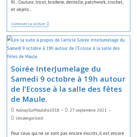
fil…Couture, tricot, broderie, dentelle, patchwork, crochet,
et objets…
Salon
Continuer La Lecture
THOIRY
–
Mille
Et
Un
Fils
9
Et
Soirée InterJumelage du
10
Octobre
Samedi 9 octobre à 19h autour
2021
de l’Ecosse à la salle des fêtes
de Maule.
Auteur/autrice
Publication
AulnaySurMauldre2018
27 septembre 2021
de
publiée :
Post
Uncategorized
la
category:
publication :
Pour ceux qui ne se sont pas encore inscrits, il est encore