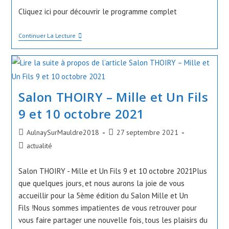
publication :
Cliquez ici pour découvrir le programme complet
La
Continuer La Lecture
Semaine
Du
Goût
Du
11
Au
Salon THOIRY – Mille et Un Fils
15
Octobre
2021
9 et 10 octobre 2021
Auteur/autrice
Publication
AulnaySurMauldre2018
27 septembre 2021
de
publiée :
Post
actualité
la
category:
publication :
Salon THOIRY - Mille et Un Fils 9 et 10 octobre 2021Plus
que quelques jours, et nous aurons la joie de vous
accueillir pour la 5ème édition du Salon Mille et Un
Fils !Nous sommes impatientes de vous retrouver pour
vous faire partager une nouvelle fois, tous les plaisirs du