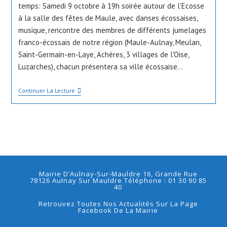
temps: Samedi 9 octobre à 19h soirée autour de l'Ecosse
à la salle des fêtes de Maule, avec danses écossaises,
musique, rencontre des membres de différents jumelages
franco-écossais de notre région (Maule-Aulnay, Meulan,
Saint-Germain-en-Laye, Achères, 3 villages de l'Oise,
Luzarches), chacun présentera sa ville écossaise…
Soirée
Continuer La Lecture
InterJumelage
Du
Samedi
9
Octobre
À
19h
Autour
De
L’Ecosse
Mairie D’Aulnay-Sur-Mauldre 16, Grande Rue
À
78126 Aulnay Sur Mauldre Téléphone : 01 30 90 85
40
La
Salle
Retrouvez Toutes Nos Actualités Sur La Page
Des
Facebook De La Mairie
Fêtes
De