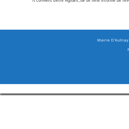
Il convient d’être vigilant, de se tenir informé de l
Mairie D’Aulnay