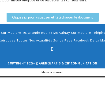
’évolution météorologique et de respecter les conseils émis.
Cliquez ici pour visualiser et télécharger le document
-Sur-Mauldre 16, Grande Rue 78126 Aulnay Sur Mauldre Téléphon
Retrouvez Toutes Nos Actualités Sur La Page Facebook De La Ma
COPYRIGHT 2026 -
© AGENCE ARTIS
& 2IP COMMUNICATION
Manage consent