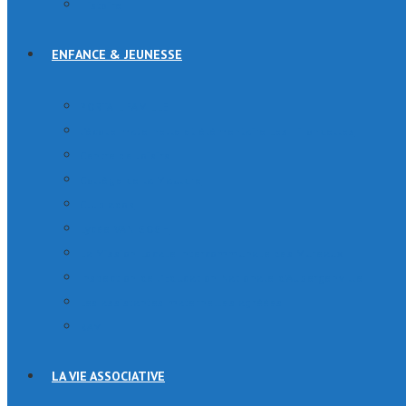
Histoire
ENFANCE & JEUNESSE
PORTAIL FAMILLE
l’école maternelle et élémentaire Les Hirondelles
Centre de loisirs
Collège de la Mauldre
Club ados
Lycée VAN GOGH
La Mission Locale Intercommunale des Mureaux
Inspection de l’Education Nationale d’Aubergenville
Les assistantes maternelles agréées
RAM
LA VIE ASSOCIATIVE