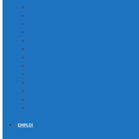
3A
AINSI FONT
ELISA BRIDGE CLUB
Le CESAM
AULNAY RANDO
FÊTES ET LOISIRS
Gardon aulnaysien maulois
LE ROSEAU
LE COMITE DE JUMELAGE MAULE/AULNAY
LA BODEG’A
LA PETANQUE
OMM ATHLETICS
Société DE CHASSE D’AULNAY SUR MAULDRE
EMPLOI