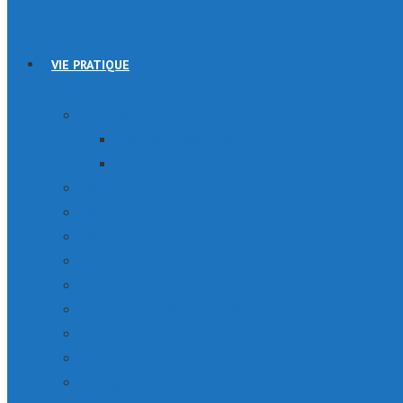
VIE PRATIQUE
Urgences
SERVICES DE SECOURS
SANTÉ
SÉCURITÉ
SERVICES
SERVICES SOCIAUX
CULTES
PISCINE
COLLECTE DES DÉCHETS & DÉCHETTERIE
TRANSPORTS
Où SORTIR
Cérémonie