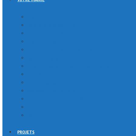
L’EQUIPE MUNICIPALE
LES SERVICES COMMUNAUX
LES AGENTS DE LA MAIRIE
DÉMARCHES ADMINISTRATIVES
PAPIERS ADMINISTRATIFS A CONSERVER
Les commissions, comités et syndicats
LE COMITÉ COMMUNAL D’ACTION SOCIAL (CCAS)
CR et PV
LA SALLE POLYVALENTE
RÉGLEMENTATION MUNICIPALE
La Communauté urbaine GPS&O
PLUI
Les Finances
PROJETS