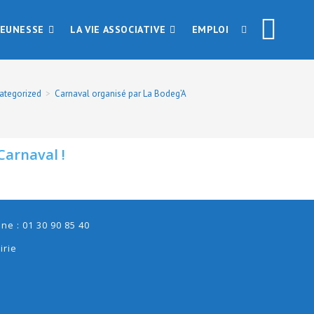
JEUNESSE
LA VIE ASSOCIATIVE
EMPLOI
ategorized
>
Carnaval organisé par La Bodeg’A
Carnaval !
e : 01 30 90 85 40
irie