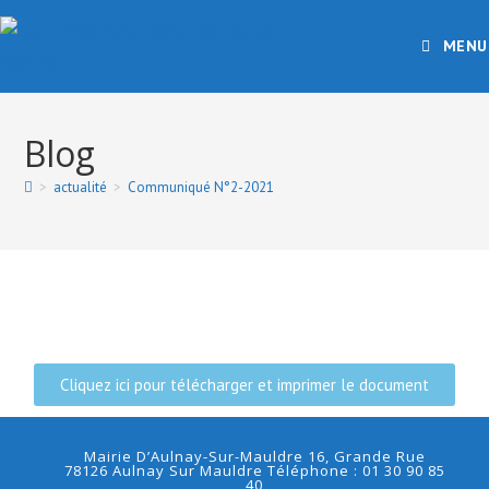
MENU
Blog
>
actualité
>
Communiqué N°2-2021
Cliquez ici pour télécharger et imprimer le document
Mairie D’Aulnay-Sur-Mauldre 16, Grande Rue
78126 Aulnay Sur Mauldre Téléphone : 01 30 90 85
40