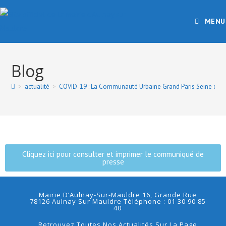
MENU
Blog
>
actualité
>
COVID-19 : La Communauté Urbaine Grand Paris Seine et Oise 
Cliquez ici pour consulter et imprimer le communiqué de
presse
Mairie D’Aulnay-Sur-Mauldre 16, Grande Rue
78126 Aulnay Sur Mauldre Téléphone : 01 30 90 85
40
Retrouvez Toutes Nos Actualités Sur La Page