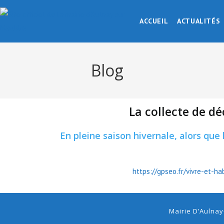
ACCUEIL
ACTUALITÉS
Blog
La collecte de d
En pleine saison hivernale, alors que
https://gpseo.fr/vivre-et-
Mairie D’Aulnay