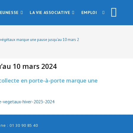
JEUNESSE
LA VIE ASSOCIATIVE
EMPLOI
s végétaux marque une pause jusqu’au 10 mars 2024
u’au 10 mars 2024
r collecte en porte-à-porte marque une
te-vegetaux-hiver-2023-2024
e : 01 30 90 85 40