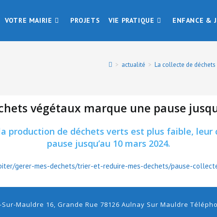
VOTRE MAIRIE
PROJETS
VIE PRATIQUE
ENFANCE & 
>
actualité
>
La collecte de déchet
échets végétaux marque une pause jusq
 la production de déchets verts est plus faible, leu
pause jusqu’au 10 mars 2024.
habiter/gerer-mes-dechets/trier-et-reduire-mes-dechets/pause-collec
-Sur-Mauldre 16, Grande Rue 78126 Aulnay Sur Mauldre Téléphon