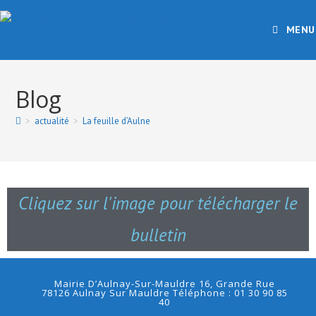
MENU
Blog
>
actualité
>
La feuille d’Aulne
Cliquez sur l'image pour télécharger le
bulletin
Mairie D’Aulnay-Sur-Mauldre 16, Grande Rue
78126 Aulnay Sur Mauldre Téléphone : 01 30 90 85
40