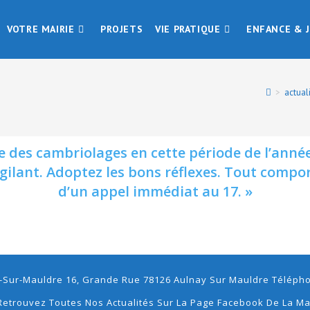
VOTRE MAIRIE
PROJETS
VIE PRATIQUE
ENFANCE & 
>
actual
e des cambriolages en cette période de l’anné
ilant. Adoptez les bons réflexes. Tout compor
d’un appel immédiat au 17. »
-Sur-Mauldre 16, Grande Rue 78126 Aulnay Sur Mauldre Téléphon
Retrouvez Toutes Nos Actualités Sur La Page Facebook De La Ma