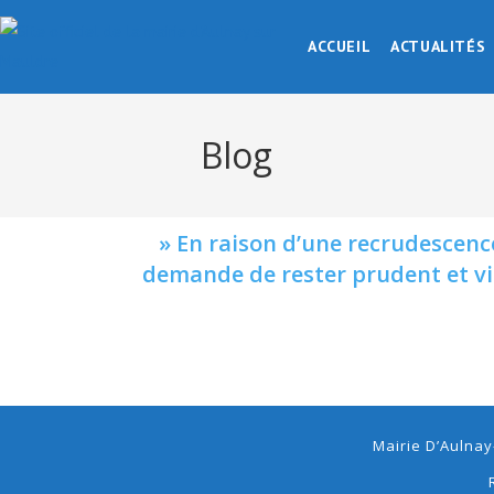
ACCUEIL
ACTUALITÉS
Blog
» En raison d’une recrudescenc
demande de rester prudent et vig
Mairie D’Aulnay