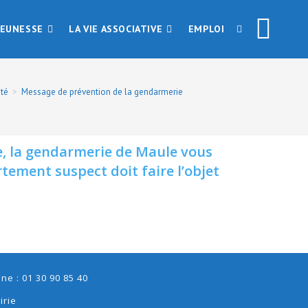
JEUNESSE
LA VIE ASSOCIATIVE
EMPLOI
ité
>
Message de prévention de la gendarmerie
e, la gendarmerie de Maule vous
tement suspect doit faire l’objet
e : 01 30 90 85 40
irie