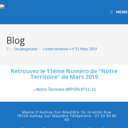
MENU
Blog
>
Uncategorized
>
« notre territoire » n°11 Mars 2019
Retrouvez le 11éme Numéro de "Notre
Territoire" de Mars 2019
→Notre Territoire APPVPA N°11-11
Mairie D’Aulnay-Sur-Mauldre 16, Grande Rue
78126 Aulnay Sur Mauldre Téléphone : 01 30 90 85
40