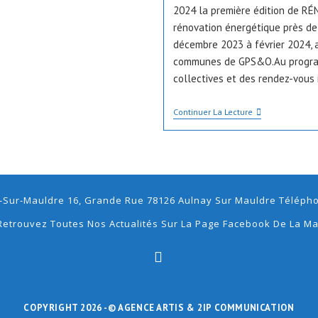
publication :
2024 la première édition de RÉ
rénovation énergétique près de 
décembre 2023 à février 2024, 
communes de GPS&O.Au program
collectives et des rendez-vous 
Sobriété
Continuer La Lecture
Énergétique
/
CP
RÉNOV&O
:
Le
Guichet
-Sur-Mauldre 16, Grande Rue 78126 Aulnay Sur Mauldre Téléphon
Mobile
Et
Retrouvez Toutes Nos Actualités Sur La Page Facebook De La Ma
Pratique
Pour
Faire
Des
Économies
S’ouvre
dans
un
nouvel
D’énergie
onglet
COPYRIGHT 2026 -
© AGENCE ARTIS
& 2IP COMMUNICATION