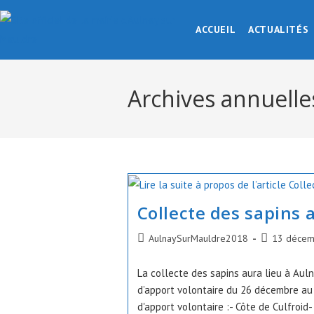
Skip
to
ACCUEIL
ACTUALITÉS
content
Archives annuelle
Collecte des sapins a
Auteur/autrice
Publication
AulnaySurMauldre2018
13 décem
de
publiée :
la
La collecte des sapins aura lieu à Aul
publication :
d’apport volontaire du 26 décembre au 
d'apport volontaire :- Côte de Culfroi