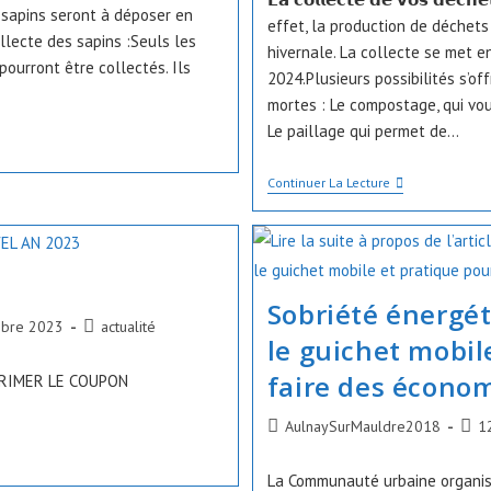
publication :
 sapins seront à déposer en
effet, la production de déchets
lecte des sapins :Seuls les
hivernale. La collecte se met e
 pourront être collectés. Ils
2024.Plusieurs possibilités s’of
mortes : Le compostage, qui vou
Le paillage qui permet de…
Collecte
Continuer La Lecture
Des
Déchets
Végétaux
En
Hibernation
Sobriété énergé
Post
bre 2023
actualité
le guichet mobil
category:
faire des économ
PRIMER LE COUPON
Auteur/autrice
Publ
AulnaySurMauldre2018
1
de
publi
la
La Communauté urbaine organis