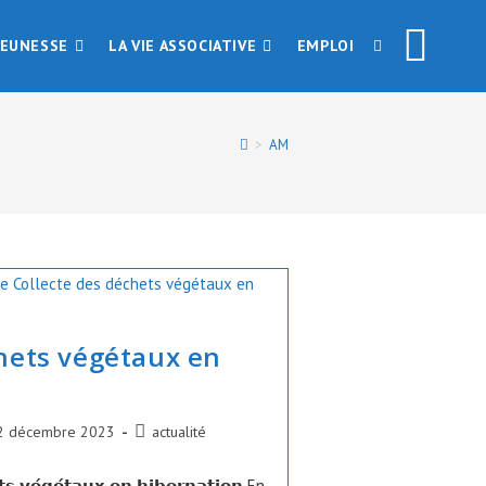
JEUNESSE
LA VIE ASSOCIATIVE
EMPLOI
TOGGLE
WEBSITE
>
AM
SEARCH
hets végétaux en
ication
Post
2 décembre 2023
actualité
ée :
category:
𝘁𝘀 𝘃𝗲́𝗴𝗲́𝘁𝗮𝘂𝘅 𝗲𝗻 𝗵𝗶𝗯𝗲𝗿𝗻𝗮𝘁𝗶𝗼𝗻 En