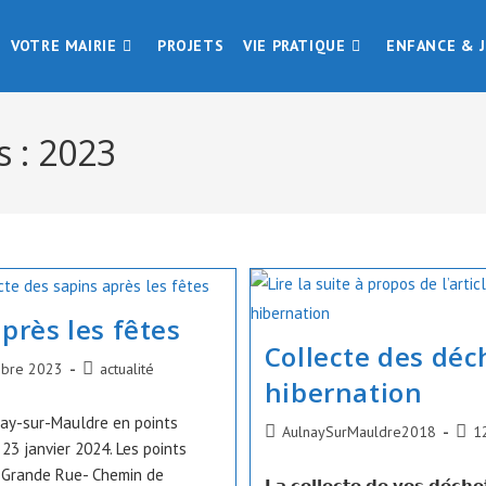
VOTRE MAIRIE
PROJETS
VIE PRATIQUE
ENFANCE & 
s : 2023
près les fêtes
Collecte des déc
Post
bre 2023
actualité
hibernation
category:
nay-sur-Mauldre en points
Auteur/autrice
Publ
AulnaySurMauldre2018
1
23 janvier 2024. Les points
de
publi
d- Grande Rue- Chemin de
la
𝗟𝗮 𝗰𝗼𝗹𝗹𝗲𝗰𝘁𝗲 𝗱𝗲 𝘃𝗼𝘀 𝗱𝗲́𝗰𝗵𝗲