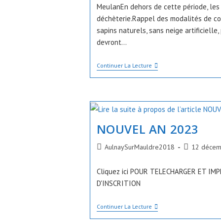
MeulanEn dehors de cette période, les
déchèterie.Rappel des modalités de col
sapins naturels, sans neige artificielle,
devront…
Collecte
Continuer La Lecture
Des
Sapins
Après
Les
Fêtes
NOUVEL AN 2023
Auteur/autrice
Publication
AulnaySurMauldre2018
12 décem
de
publiée :
la
Cliquez ici POUR TELECHARGER ET IM
publication :
D'INSCRITION
NOUVEL
Continuer La Lecture
AN