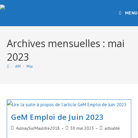
Skip
to
MENU
content
Archives mensuelles : mai
2023
>
AM
>
Mai
GeM Emploi de Juin 2023
Auteur/autrice
Publication
Post
AulnaySurMauldre2018
30 mai 2023
actualité
de
publiée :
category: