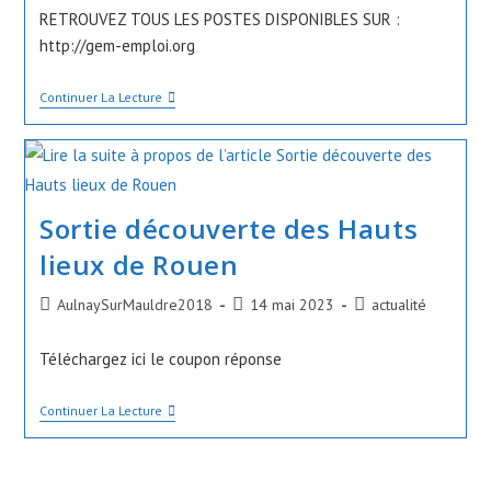
la
RETROUVEZ TOUS LES POSTES DISPONIBLES SUR :
publication :
http://gem-emploi.org
GeM
Continuer La Lecture
Emploi
De
Juin
2023
Sortie découverte des Hauts
lieux de Rouen
Auteur/autrice
Publication
Post
AulnaySurMauldre2018
14 mai 2023
actualité
de
publiée :
category:
la
Téléchargez ici le coupon réponse
publication :
Sortie
Continuer La Lecture
Découverte
Des
Hauts
Lieux