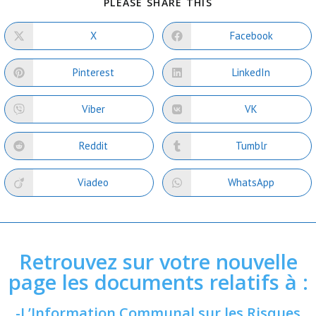
PLEASE SHARE THIS
X
Facebook
Pinterest
LinkedIn
Viber
VK
Reddit
Tumblr
Viadeo
WhatsApp
Retrouvez sur votre nouvelle
page les documents relatifs à :
-L’Information Communal sur les Risques