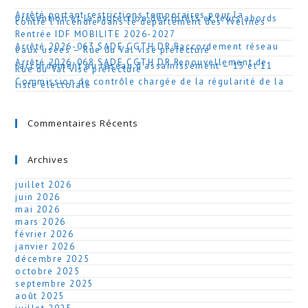
Arrêté portant restrictions temporaires pour la
prévention et la protection des forêts et leurs abords
contre l’incendie dans le département des Yvelines
Rentrée IDF MOBILITE 2026-2027
Arrêté 2026-063 SADE CGTH DR Raccordement réseau
eaux usées – Rue du Val visé préfecture
Arrêté 2026-068 SADE CGTH DR Renouvellement de
raccordement au réseau d’assainissement – 13 et 11
Rue du Val visé préfecture
Commission de contrôle chargée de la régularité de la
liste électorale
Commentaires Récents
Archives
juillet 2026
juin 2026
mai 2026
mars 2026
février 2026
janvier 2026
décembre 2025
octobre 2025
septembre 2025
août 2025