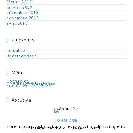
février 2019
janvier 2019
décembre 2018
novembre 2018
avril 2016
Catégories
actualité
Uncategorized
Méta
Connexion
Flux des publications
Flux des commentaires
Site de WordPress-FR
About Me
JOHN DOE
Lorem ipsum dolor sit amet, consectetur adipiscing elit.
Integer nec odio. Praesent libero.