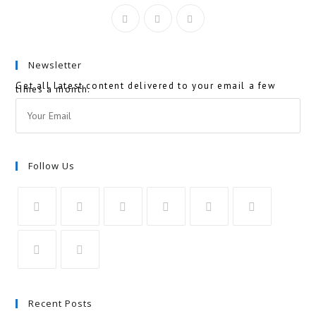
Newsletter
Get all latest content delivered to your email a few
times a month.
Follow Us
Recent Posts