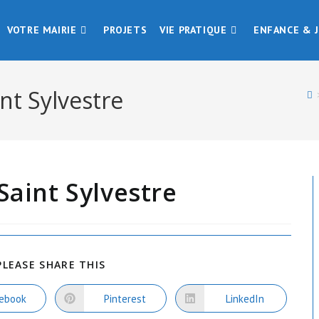
VOTRE MAIRIE
PROJETS
VIE PRATIQUE
ENFANCE & 
int Sylvestre
Saint Sylvestre
PARTAGER
PLEASE SHARE THIS
CE
CONTENU
ebook
Pinterest
LinkedIn
vrir
Ouvrir
Ouvrir
ns
dans
dans