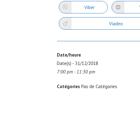
une
u
autre
au
Viber
Ouvrir
Ou
fenêtre
fe
dans
da
une
u
autre
au
Viadeo
Ouvrir
fenêtre
fe
dans
une
autre
fenêtre
Date/heure
Date(s) - 31/12/2018
7:00 pm - 11:30 pm
Catégories
Pas de Catégories