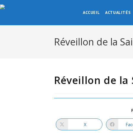
Skip
to
ACCUEIL
ACTUALITÉS
content
Réveillon de la Sa
Réveillon de la 
X
Fac
Ouvrir
Ou
dans
da