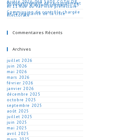
Arrêté 2026-068 SADE CGTH DR
Renouvellement de raccordement
au réseau d’assainissement – 13
et 11 Rue du Val visé préfecture
Commission de contrôle chargée
de la régularité de la liste
électorale
Commentaires Récents
Archives
juillet 2026
juin 2026
mai 2026
mars 2026
février 2026
janvier 2026
décembre 2025
octobre 2025
septembre 2025
août 2025
juillet 2025
juin 2025
mai 2025
avril 2025
mars 2025