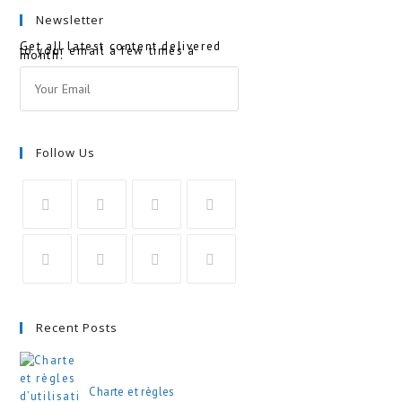
Newsletter
Get all latest content delivered
to your email a few times a
month.
Follow Us
Recent Posts
Charte et règles