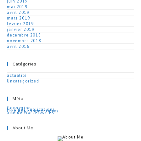
juin 2019
mai 2019
avril 2019
mars 2019
février 2019
janvier 2019
décembre 2018
novembre 2018
avril 2016
Catégories
actualité
Uncategorized
Méta
Connexion
Flux des publications
Flux des commentaires
Site de WordPress-FR
About Me