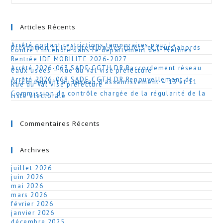
Articles Récents
Arrêté portant restrictions temporaires pour la
prévention et la protection des forêts et leurs abords
contre l’incendie dans le département des Yvelines
Rentrée IDF MOBILITE 2026-2027
Arrêté 2026-063 SADE CGTH DR Raccordement réseau
eaux usées – Rue du Val visé préfecture
Arrêté 2026-068 SADE CGTH DR Renouvellement de
raccordement au réseau d’assainissement – 13 et 11
Rue du Val visé préfecture
Commission de contrôle chargée de la régularité de la
liste électorale
Commentaires Récents
Archives
juillet 2026
juin 2026
mai 2026
mars 2026
février 2026
janvier 2026
décembre 2025