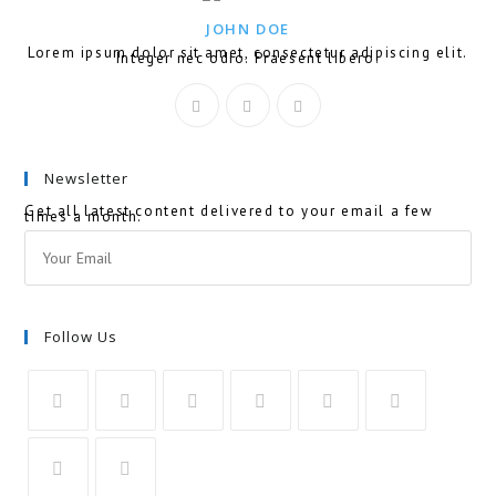
JOHN DOE
Lorem ipsum dolor sit amet, consectetur adipiscing elit.
Integer nec odio. Praesent libero.
Newsletter
Get all latest content delivered to your email a few
times a month.
Follow Us