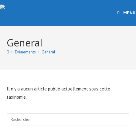
Skip
to
MENU
content
General
>
Évènements
>
General
Il n’y a aucun article publié actuellement sous cette
taxinomie.