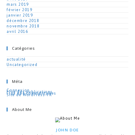
mars 2019
février 2019
janvier 2019
décembre 2018
novembre 2018
avril 2016
Catégories
actualité
Uncategorized
Méta
Connexion
Flux des publications
Flux des commentaires
Site de WordPress-FR
About Me
JOHN DOE