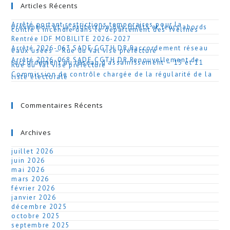
Articles Récents
Arrêté portant restrictions temporaires pour la
prévention et la protection des forêts et leurs abords
contre l’incendie dans le département des Yvelines
Rentrée IDF MOBILITE 2026-2027
Arrêté 2026-063 SADE CGTH DR Raccordement réseau
eaux usées – Rue du Val visé préfecture
Arrêté 2026-068 SADE CGTH DR Renouvellement de
raccordement au réseau d’assainissement – 13 et 11
Rue du Val visé préfecture
Commission de contrôle chargée de la régularité de la
liste électorale
Commentaires Récents
Archives
juillet 2026
juin 2026
mai 2026
mars 2026
février 2026
janvier 2026
décembre 2025
octobre 2025
septembre 2025