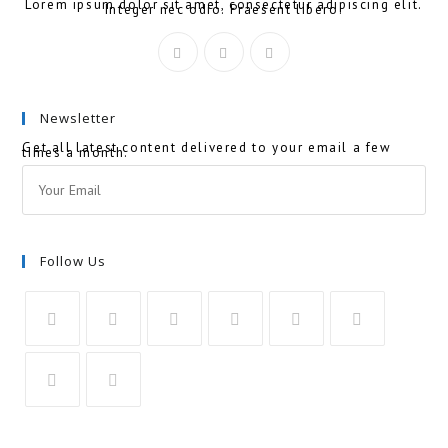
Lorem ipsum dolor sit amet, consectetur adipiscing elit.
Integer nec odio. Praesent libero.
Newsletter
Get all latest content delivered to your email a few
times a month.
Follow Us