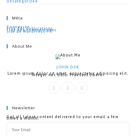
Uncategorized
Méta
Connexion
Flux des publications
Flux des commentaires
Site de WordPress-FR
About Me
JOHN DOE
Lorem ipsum dolor sit amet, consectetur adipiscing elit.
Integer nec odio. Praesent libero.
Newsletter
Get all latest content delivered to your email a few
times a month.