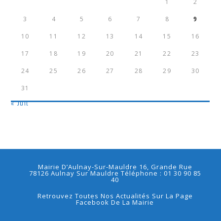
1
2
3
4
5
6
7
8
9
10
11
12
13
14
15
16
17
18
19
20
21
22
23
24
25
26
27
28
29
30
31
« Juil
Mairie D’Aulnay-Sur-Mauldre 16, Grande Rue
78126 Aulnay Sur Mauldre Téléphone : 01 30 90 85
40
Retrouvez Toutes Nos Actualités Sur La Page
Facebook De La Mairie