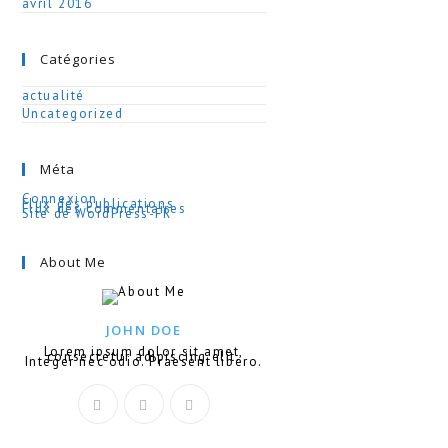
avril 2016
Catégories
actualité
Uncategorized
Méta
Connexion
Flux des publications
Flux des commentaires
Site de WordPress-FR
About Me
JOHN DOE
Lorem ipsum dolor sit amet,
consectetur adipiscing elit.
Integer nec odio. Praesent libero.