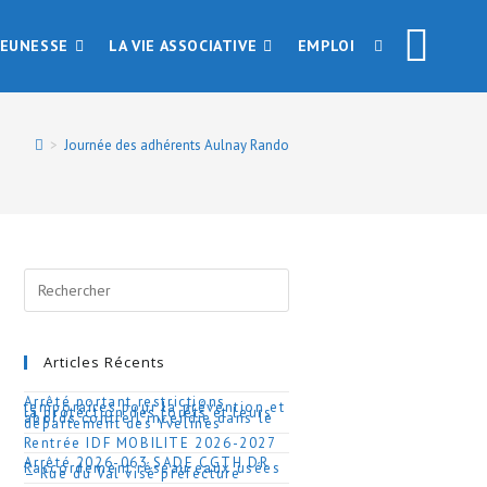
JEUNESSE
LA VIE ASSOCIATIVE
EMPLOI
TOGGLE
WEBSITE
>
Journée des adhérents Aulnay Rando
SEARCH
Articles Récents
Arrêté portant restrictions
temporaires pour la prévention et
la protection des forêts et leurs
abords contre l’incendie dans le
département des Yvelines
Rentrée IDF MOBILITE 2026-2027
Arrêté 2026-063 SADE CGTH DR
Raccordement réseau eaux usées
– Rue du Val visé préfecture