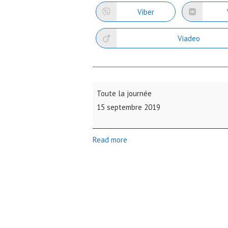
une
u
autre
au
Viber
Ouvrir
Ou
fenêtre
fe
dans
da
une
u
autre
au
Viadeo
Ouvrir
fenêtre
fe
dans
une
autre
fenêtre
Journée
Toute la journée
des
15 septembre 2019
adhérents
Aulnay
Rando
Read more